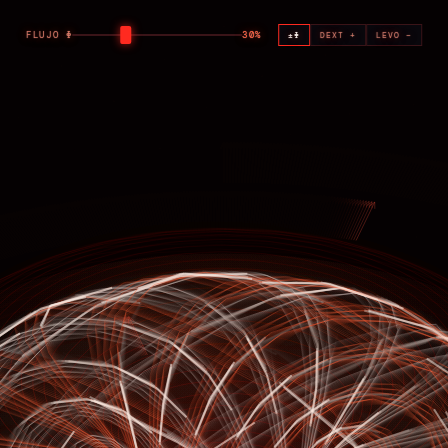
FLUJO Φ
30%
±Φ
DEXT +
LEVO −