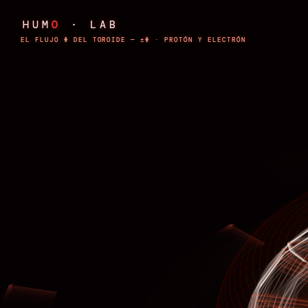
HUM
O
· LAB
EL FLUJO Φ DEL TOROIDE — ±Φ · PROTÓN Y ELECTRÓN