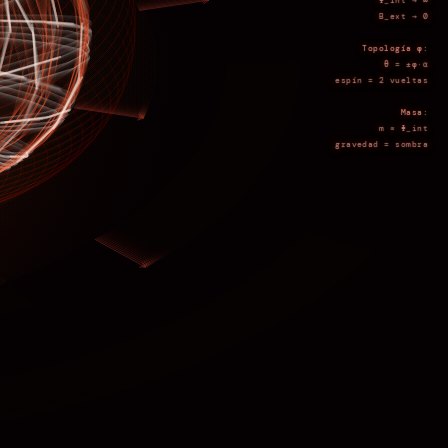
Φ_int → ∞
B_ext → 0
Topología φ:
θ = ±φ·α
espín = 2 vueltas
Masa:
m ∝ Φ_int
gravedad = sombra